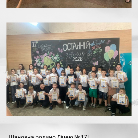
Шановна родино Ліцею №17!