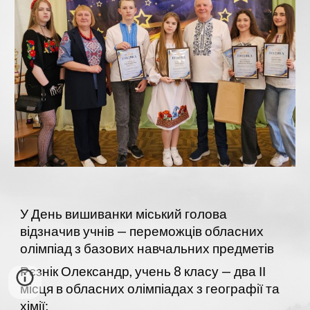
У День вишиванки міський голова
відзначив учнів — переможців обласних
олімпіад з базових навчальних предметів
Рєзнік Олександр, учень 8 класу — два ІІ
місця в обласних олімпіадах з географії та
хімії;