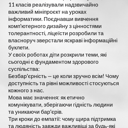
11 класів реалізували надзвичайно
важливий мініпроєкт на уроках
інформатики. Поєднавши вивчення
комп'ютерного дизайну з цінностями
толерантності, ліцеїсти розробили та
власноруч зверстали яскраві інформаційні
буклети.
У своїх роботах діти розкрили теми, які
сьогодні є фундаментом здорового
суспільства:
Безбар'єрність — це коли зручно всім! Чому
доступність та рівні можливості стосуються
кожного з нас.
Мова має значення: як етично
комунікувати, зберігаючи гідність людини
та уникаючи бар'єрів.
Три кроки до емпатії: чому щира підтримка
та людяність завжди важливіші за будь-які