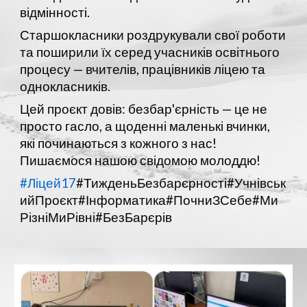
відмінності.
Старшокласники роздрукували свої роботи
та поширили їх серед учасників освітнього
процесу — вчителів, працівників ліцею та
однокласників.
Цей проєкт довів: безбар'єрність — це не
просто гасло, а щоденні маленькі вчинки,
які починаються з кожного з нас!
Пишаємося нашою свідомою молоддю!
#Ліцей17
#ТижденьБезбарєрності#Учнівськ
ийПроєкт#Інформатика#ПочниЗСебе#Ми
РізніМиРівні#БезБарєрів