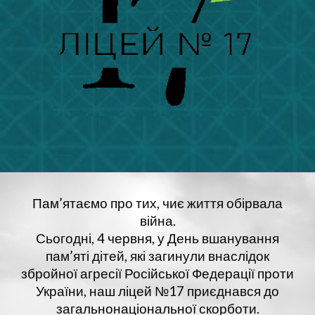
Пам’ятаємо про тих, чиє життя обірвала
війна.
​Сьогодні, 4 червня, у День вшанування
пам’яті дітей, які загинули внаслідок
збройної агресії Російської Федерації проти
України, наш ліцей №17 приєднався до
загальнонаціональної скорботи.