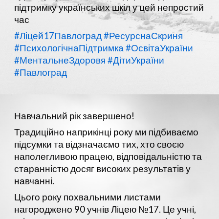
підтримку українських шкіл у цей непростий
час
#Ліцей17Павлоград
#РесурснаСкриня
#ПсихологічнаПідтримка
#ОсвітаУкраїни
#МентальнеЗдоровя
#ДітиУкраїни
#Павлоград
Навчальний рік завершено!
Традиційно наприкінці року ми підбиваємо
підсумки та відзначаємо тих, хто своєю
наполегливою працею, відповідальністю та
старанністю досяг високих результатів у
навчанні.
Цього року похвальними листами
нагороджено 90 учнів Ліцею №17. Це учні,