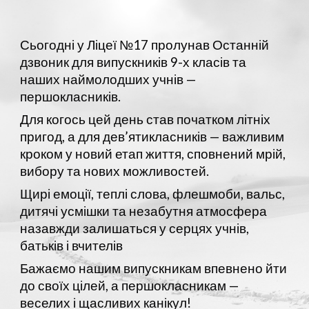
Сьогодні у Ліцеї №17 пролунав Останній
дзвоник для випускників 9-х класів та
наших наймолодших учнів —
першокласників.
Для когось цей день став початком літніх
пригод, а для дев’ятикласників — важливим
кроком у новий етап життя, сповнений мрій,
вибору та нових можливостей.
Щирі емоції, теплі слова, флешмоби, вальс,
дитячі усмішки та незабутня атмосфера
назавжди залишаться у серцях учнів,
батьків і вчителів
Бажаємо нашим випускникам впевнено йти
до своїх цілей, а першокласникам —
веселих і щасливих канікул!