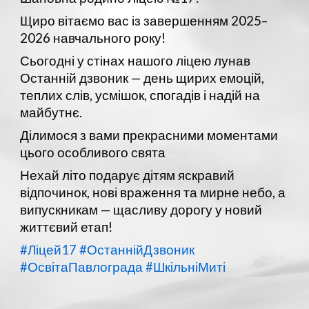
Щиро вітаємо вас із завершенням 2025–
2026 навчального року!
Сьогодні у стінах нашого ліцею лунав
Останній дзвоник — день щирих емоцій,
теплих слів, усмішок, спогадів і надій на
майбутнє.
Ділимося з вами прекрасними моментами
цього особливого свята
Нехай літо подарує дітям яскравий
відпочинок, нові враження та мирне небо, а
випускникам — щасливу дорогу у новий
життєвий етап!
#Ліцей17
#ОстаннійДзвоник
#ОсвітаПавлограда
#ШкільніМиті