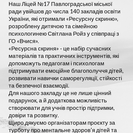
Наш Ліцей №17 Павлоградської міської
ради увійшов до числа 140 закладів освіти
України, які отримали «Ресурсну скриню»,
розроблену дитячою та сімейною
психологинею Світлана Ройз у співпраці з
ГО «Вчися».
«Ресурсна скриня» - це набір сучасних
матеріалів та практичних інструментів, які
допоможуть педагогам і психологам
підтримувати емоційне благополуччя дітей,
розвивати навички саморегуляції, стійкості
та безпечної взаємодії.
Для нашого закладу це не лише цінний
подарунок, а й додаткова можливість
створювати для учнів простір підтримки,
довіри та розвитку.
Щиро дякуємо організаторам проєкту за
турботу про ментальне здоров’я дітей та