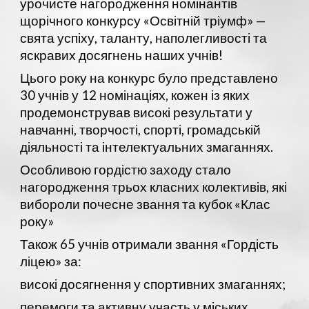
урочисте нагородження номінантів
щорічного конкурсу «Освітній тріумф» —
свята успіху, таланту, наполегливості та
яскравих досягнень наших учнів!
Цього року на конкурс було представлено
30 учнів у 12 номінаціях, кожен із яких
продемонстрував високі результати у
навчанні, творчості, спорті, громадській
діяльності та інтелектуальних змаганнях.
Особливою гордістю заходу стало
нагородження трьох класних колективів, які
вибороли почесне звання та кубок «Клас
року»
Також 65 учнів отримали звання «Гордість
ліцею» за:
високі досягнення у спортивних змаганнях;
перемоги та активну участь у міських